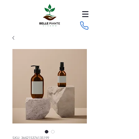
SKU: 364215376135199