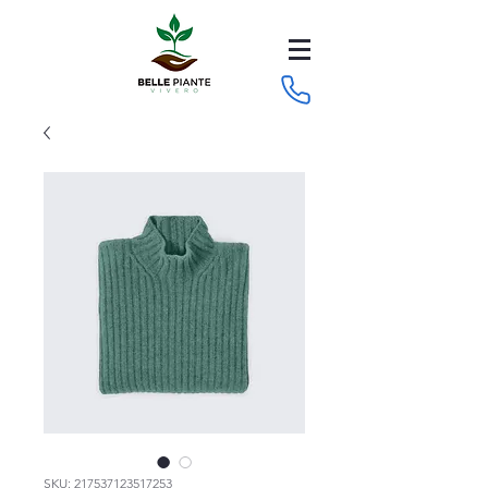
SKU: 217537123517253